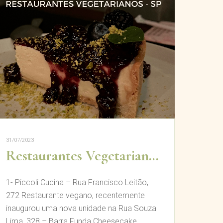
31/07/2023
Restaurantes Vegetarianos em São Paulo
1- Piccoli Cucina – Rua Francisco Leitão,
272 Restaurante vegano, recentemente
inaugurou uma nova unidade na Rua Souza
Lima, 328 – Barra Funda Cheesecake,