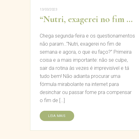
13/03/2023
“Nutri, exagerei no fim de semana e agora, o que eu faço?”
Chega segunda-feira e os questionamentos
não param…”Nutri, exagerei no fim de
semana e agora, o que eu faço?” Primeira
coisa e a mais importante: não se culpe,
sair da rotina às vezes é imprevisível e tá
tudo bem! Não adianta procurar uma
fórmula mirabolante na internet para
desinchar ou passar fome pra compensar
o fim de […]
LEIA MAIS