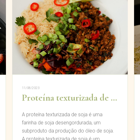
11/08/2023
Proteína texturizada de soja
A proteína texturizada de soja é uma
farinha de soja desengordurada, um
subproduto da produção do óleo de soja.
A proteína texturizada de soja é um