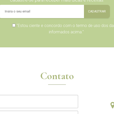
"Estou ciente e concordo com o
termo de uso
dos da
informados acima."
Contato