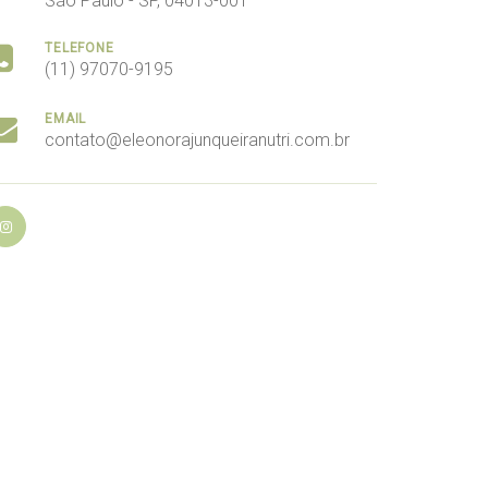
São Paulo - SP, 04013-001
TELEFONE
(11) 97070-9195
EMAIL
contato@eleonorajunqueiranutri.com.br